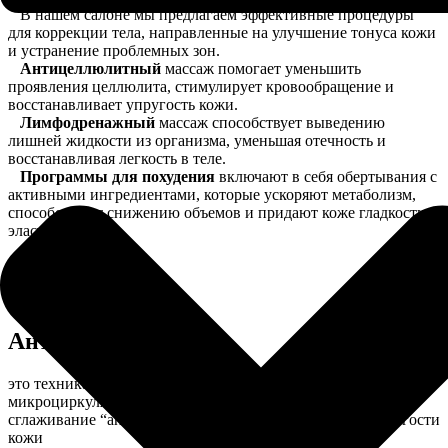
В нашем салоне мы предлагаем эффективные процедуры
для коррекции тела, направленные на улучшение тонуса кожи
и устранение проблемных зон.
Антицеллюлитный
массаж помогает уменьшить
проявления целлюлита, стимулирует кровообращение и
восстанавливает упругость кожи.
Лимфодренажный
массаж способствует выведению
лишней жидкости из организма, уменьшая отечность и
восстанавливая легкость в теле.
Программы для похудения
включают в себя обертывания с
активными ингредиентами, которые ускоряют метаболизм,
способствуют снижению объемов и придают коже гладкость и
эластичность.
Антицеллюлитный
это техника массажа, направленная на улучшение
микроциркуляции, уменьшение жировых отложений и
сглаживание “апельсиновой корки” для повышения упругости
кожи