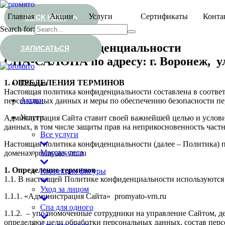
Главная
Акции
Услуги
Сертификаты
Конта
CLICK HERE
Search for:
Политика конфиденциальности
ЗАПИСАТЬСЯ
СПА-САЛОНА по адресу: г. Воронеж, у
1. ОПРЕДЕЛЕНИЯ ТЕРМИНОВ
Главная
Настоящая политика конфиденциальности составлена в соответ
Акции
персональных данных и меры по обеспечению безопасности пе
Услуги
Администрация Сайта ставит своей важнейшей целью и условие
данных, в том числе защиты прав на неприкосновенность част
Все услуги
Настоящая политика конфиденциальности (далее – Политика) 
Массаж тела
доменах promyato-vrn.ru
1. Определение терминов
Коррекция фигуры
1.1. В настоящей Политике конфиденциальности используютс
Уход за лицом
1.1.1. «Администрация Сайта» promyato-vrn.ru
Спа для одного
1.1.2. – уполномоченные сотрудники на управление Сайтом, д
определяют цели обработки персональных данных, состав пер