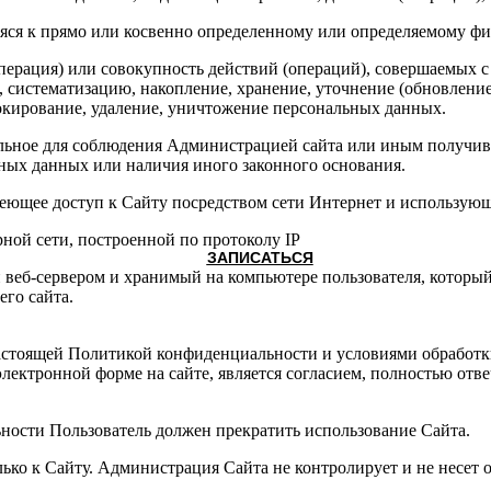
яся к прямо или косвенно определенному или определяемому фи
перация) или совокупность действий (операций), совершаемых с
, систематизацию, накопление, хранение, уточнение (обновление
локирование, удаление, уничтожение персональных данных.
ельное для соблюдения Администрацией сайта или иным получи
ьных данных или наличия иного законного основания.
имеющее доступ к Сайту посредством сети Интернет и использующ
рной сети, построенной по протоколу IP
ЗАПИСАТЬСЯ
 веб-сервером и хранимый на компьютере пользователя, который 
го сайта.
 настоящей Политикой конфиденциальности и условиями обработ
в электронной форме на сайте, является согласием, полностью о
ьности Пользователь должен прекратить использование Сайта.
ко к Сайту. Администрация Сайта не контролирует и не несет о