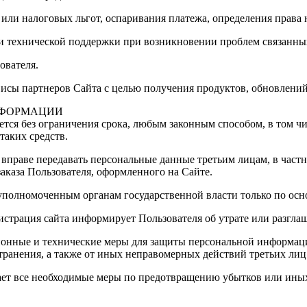
 или налоговых льгот, оспаривания платежа, определения права
 и технической поддержки при возникновении проблем связанны
ователя.
висы партнеров Сайта с целью получения продуктов, обновлений 
НФОРМАЦИИ
ется без ограничения срока, любым законным способом, в том 
таких средств.
а вправе передавать персональные данные третьим лицам, в част
аказа Пользователя, оформленного на Сайте.
уполномоченным органам государственной власти только по осн
истрация сайта информирует Пользователя об утрате или разгл
онные и технические меры для защиты персональной информаци
транения, а также от иных неправомерных действий третьих лиц
ает все необходимые меры по предотвращению убытков или ины