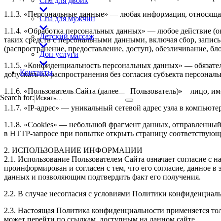
Спа для двоих
1.1.3. «Персональные данные» — любая информация, относяща
Спа для мужчин
1.1.4. «Обработка персональных данных» — любое действие (о
Детский массаж
таких средств с персональными данными, включая сбор, запись
(распространение, предоставление, доступ), обезличивание, б
Доп услуги
1.1.5. «Конфиденциальность персональных данных» — обязат
Контакты
допускать их распространения без согласия субъекта персонал
1.1.6. «Пользователь Сайта (далее — Пользователь)» – лицо, 
Search for:
1.1.7. «IP-адрес» — уникальный сетевой адрес узла в компьюте
1.1.8. «Cookies» — небольшой фрагмент данных, отправленный
в HTTP-запросе при попытке открыть страницу соответствующе
2. ИСПОЛЬЗОВАНИЕ ИНФОРМАЦИИ
2.1. Использование Пользователем Сайта означает согласие с
проинформирован и согласен с тем, что его согласие, данное 
данных и позволяющим подтвердить факт его получения.
2.2. В случае несогласия с условиями Политики конфиденциал
2.3. Настоящая Политика конфиденциальности применяется толь
может перейти по ссылкам, доступным на данном сайте.