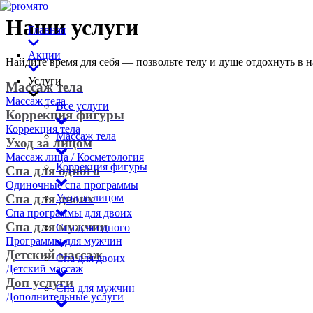
Наши услуги
Главная
Акции
Найдите время для себя — позвольте телу и душе отдохнуть в 
Услуги
Массаж тела
Массаж тела
Все услуги
Коррекция фигуры
Коррекция тела
Массаж тела
Уход за лицом
Массаж лица / Косметология
Коррекция фигуры
Спа для одного
Одиночные спа программы
Уход за лицом
Спа для двоих
Спа программы для двоих
Спа для мужчин
Спа для одного
Программы для мужчин
Детский массаж
Спа для двоих
Детский массаж
Доп услуги
Спа для мужчин
Дополнительные услуги