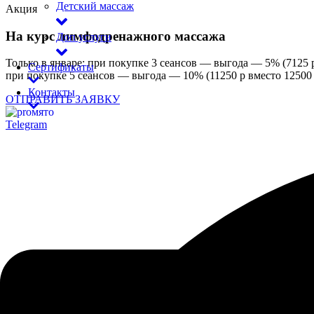
Детский массаж
Акция
На курс лимфодренажного массажа
Доп услуги
Только в январе: при покупке 3 сеансов — выгода — 5% (7125 р
Сертификаты
при покупке 5 сеансов — выгода — 10% (11250 р вместо 12500 
Контакты
ОТПРАВИТЬ ЗАЯВКУ
Telegram